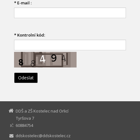
*
E-mail :
*
Kontrolní kód:
DDŠ a ZŠ Kostelec nad Orlicí
Tyršova 7
60884754
IČ
ddskostelec@ddskostelec.cz