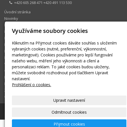
+420 605 268 471 +420 491 113 530
Úvodní stránka
Novinky
Dokumenty
Využíváme soubory cookies
Foto
Kontakty
Kliknutím na Přijmout cookies dáváte souhlas s uložením
Historie DDŠ
vybraných cookies (nutné, preferenční, výkonnostní,
Kontaktní formulář
marketingové). Cookies používáme pro lepší fungování
Interní protikorupční program
našeho webu, měření jeho výkonnosti a cílení a
Výběrová řízení
personalizaci reklam. To jaké cookies budou uloženy,
GDPR
můžete svobodně rozhodnout pod tlačítkem Upravit
Rodinné skupiny
nastavení.
Naši partneři
Prohlášení o cookies.
Žádosti o poskytnutí informací dle zákona 106/1999Sb.
OP JAK II
Upravit nastavení
© 2026
DDŠ a ZŠ Kostelec nad Orlicí
|
Mapa webu
Odmítnout cookies
Přijmout cookies